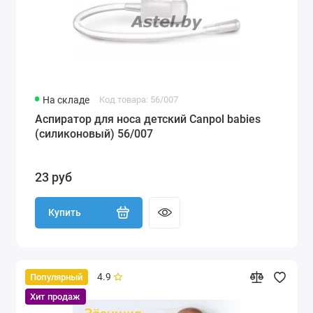
На складе
Код товара: 56/007
Аспиратор для носа детский Canpol babies
(силиконовый) 56/007
23 руб
Купить
4.9
Популярный
Хит продаж