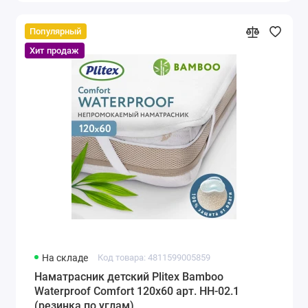
Популярный
Хит продаж
На складе
Код товара: 4811599005859
Наматрасник детский Plitex Bamboo
Waterproof Comfort 120х60 арт. НН-02.1
(резинка по углам)