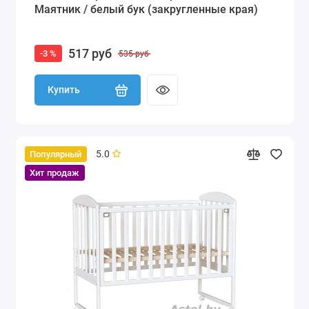
Маятник / белый бук (закругленные края)
517 руб
-3 %
535 руб
Купить
5.0
Популярный
Хит продаж