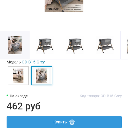
Модель
OD-B15-Grey
На складе
Код товара: OD-B15-Grey
462 руб
Купить