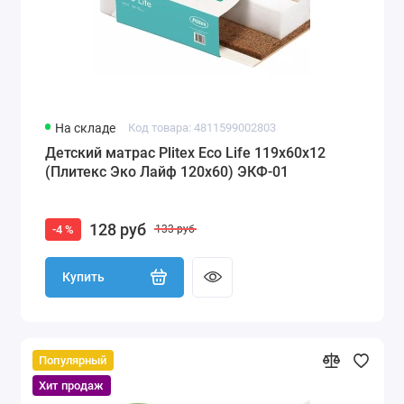
На складе
Код товара: 4811599002803
Детский матрас Plitex Eco Life 119x60x12
(Плитекс Эко Лайф 120х60) ЭКФ-01
128 руб
-4 %
133 руб
Купить
Популярный
Хит продаж