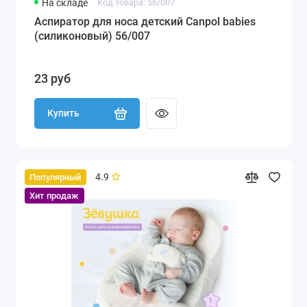
На складе
Код товара: 56/007
Аспиратор для носа детский Canpol babies
(силиконовый) 56/007
23 руб
Купить
4.9
Популярный
Хит продаж