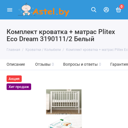
0
Комплект кроватка + матрас Plitex
Eco Dream 3190111/2 Белый
Главная
Кроватки / Колыбели
Комплект кроватка + матрас Plitex E
Описание
Отзывы
0
Вопросы и ответы
0
Гарантия
Акция
Хит продаж