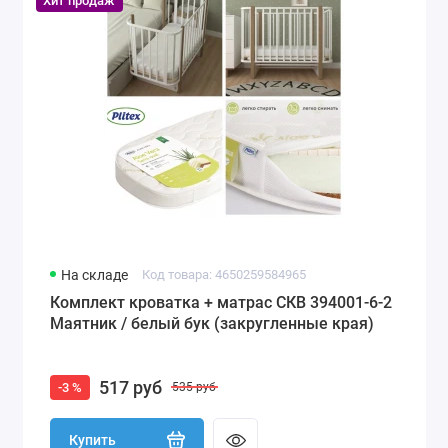
Хит продаж
На складе
Код товара: 4650259584965
Комплект кроватка + матрас СКВ 394001-6-2
Маятник / белый бук (закругленные края)
517 руб
-3 %
535 руб
Купить