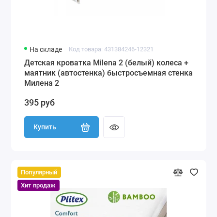
На складе
Код товара: 431384246-12321
Детская кроватка Milena 2 (белый) колеса +
маятник (автостенка) быстросъемная стенка
Милена 2
395 руб
Купить
Популярный
Хит продаж