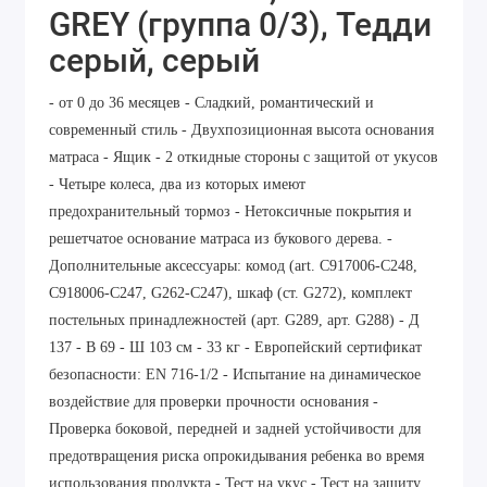
GREY (группа 0/3), Тедди
серый, серый
- от 0 до 36 месяцев - Сладкий, романтический и
современный стиль - Двухпозиционная высота основания
матраса - Ящик - 2 откидные стороны с защитой от укусов
- Четыре колеса, два из которых имеют
предохранительный тормоз - Нетоксичные покрытия и
решетчатое основание матраса из букового дерева. -
Дополнительные аксессуары: комод (art. C917006-C248,
C918006-C247, G262-C247), шкаф (ст. G272), комплект
постельных принадлежностей (арт. G289, арт. G288) - Д
137 - В 69 - Ш 103 см - 33 кг - Европейский сертификат
безопасности: EN 716-1/2 - Испытание на динамическое
воздействие для проверки прочности основания -
Проверка боковой, передней и задней устойчивости для
предотвращения риска опрокидывания ребенка во время
использования продукта - Тест на укус - Тест на защиту