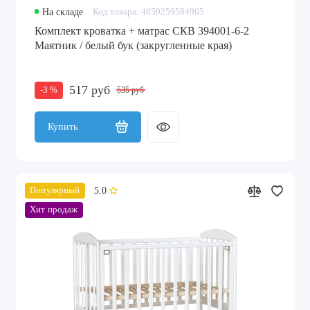
На складе
Код товара: 4650259584965
Комплект кроватка + матрас СКВ 394001-6-2
Маятник / белый бук (закругленные края)
517 руб
-3 %
535 руб
Купить
5.0
Популярный
Хит продаж