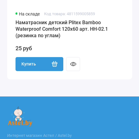
На складе
Код товара: 4811599005859
Наматрасник детский Plitex Bamboo
Waterproof Comfort 120х60 арт. НН-02.1
(резинка по углам)
25 руб
Купить
Интернет магазин Астел / Astel.by