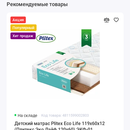
Рекомендуемые товары
Акция
Популярный
Хит продаж
На складе
Код товара: 4811599002803
Детский матрас Plitex Eco Life 119x60x12
(Плитекс Эко Лайф 120х60) ЭКФ-01