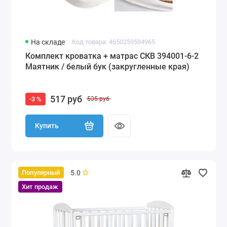
На складе
Код товара: 4650259584965
Комплект кроватка + матрас СКВ 394001-6-2
Маятник / белый бук (закругленные края)
517 руб
-3 %
535 руб
Купить
5.0
Популярный
Хит продаж