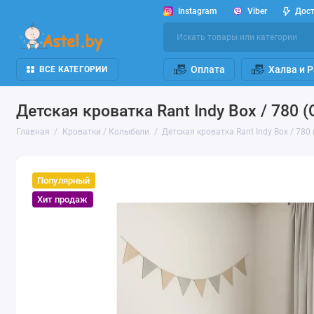
Instagram
Viber
Дос
Оплата
Халва и 
ВСЕ КАТЕГОРИИ
Детская кроватка Rant Indy Box / 780 
Главная
Кроватки / Колыбели
Детская кроватка Rant Indy Box / 780
Популярный
Хит продаж