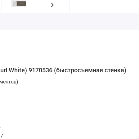
loud White) 9170536 (быстросъемная стенка)
ументов)
5
97