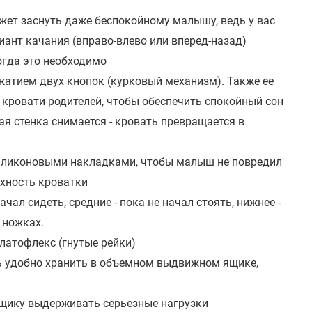
ет заснуть даже беспокойному малышу, ведь у вас
ант качания (вправо-влево или вперед-назад)
огда это необходимо
жатием двух кнопок (курковый механизм). Также ее
к кровати родителей, чтобы обеспечить спокойный сон
ая стенка снимается - кровать превращается в
силиконовыми накладками, чтобы малыш не повредил
рхность кроватки
ачал сидеть, средние - пока не начал стоять, нижнее -
а ножках.
 латофлекс (гнутые рейки)
ень удобно хранить в объемном выдвижном ящике,
щику выдерживать серьезные нагрузки