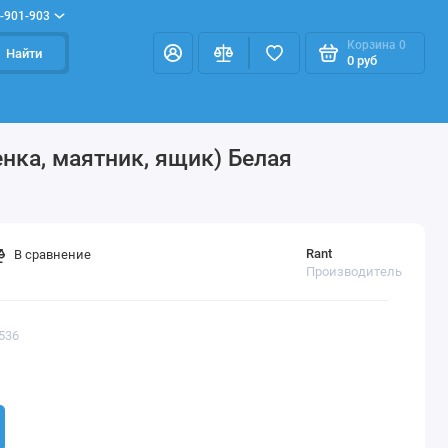
-901-903
Корзина
0
Найти
0 руб
енка, маятник, ящик) Белая
Rant
В сравнение
Производитель
536