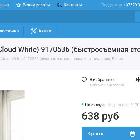
тавка
Режим работы
Контакты
Поддержка
+37529 3
Рассрочка
Акции
(Cloud White) 9170536 (быстросъемная ст
 (Cloud White) 9170536 (быстросъемная стенка, маятник, ящик) Белая
В избранное
Добавили 2 человека
На складе
Код товара: 9170
638 руб
Купить