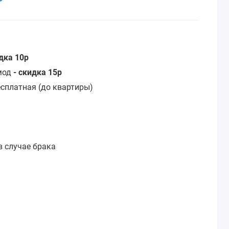
идка 10р
омод
- скидка 15р
сплатная (до квартиры)
:
в случае брака