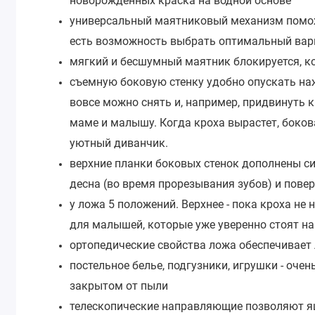
новорожденных краска на водной основе
универсальный маятниковый механизм помож
есть возможность выбрать оптимальный вари
мягкий и бесшумный маятник блокируется, к
съемную боковую стенку удобно опускать на
вовсе можно снять и, например, придвинуть 
маме и малышу. Когда кроха вырастет, боков
уютный диванчик.
верхние планки боковых стенок дополнены 
десна (во время прорезывания зубов) и пове
у ложа 5 положений. Верхнее - пока кроха не н
для малышей, которые уже уверенно стоят н
ортопедические свойства ложа обеспечивает
постельное белье, подгузники, игрушки - оч
закрытом от пыли
телескопические направляющие позволяют я