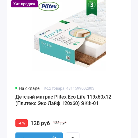
Хит продаж
На складе
Код товара: 4811599002803
Детский матрас Plitex Eco Life 119x60x12
(Плитекс Эко Лайф 120х60) ЭКФ-01
128 руб
-4 %
133 руб