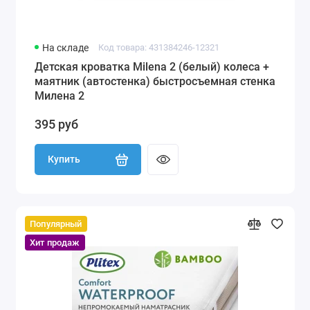
На складе
Код товара: 431384246-12321
Детская кроватка Milena 2 (белый) колеса +
маятник (автостенка) быстросъемная стенка
Милена 2
395 руб
Купить
Популярный
Хит продаж