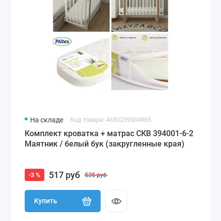
На складе
Код товара: 4650259584965
Комплект кроватка + матрас СКВ 394001-6-2
Маятник / белый бук (закругленные края)
517 руб
-3 %
535 руб
Купить