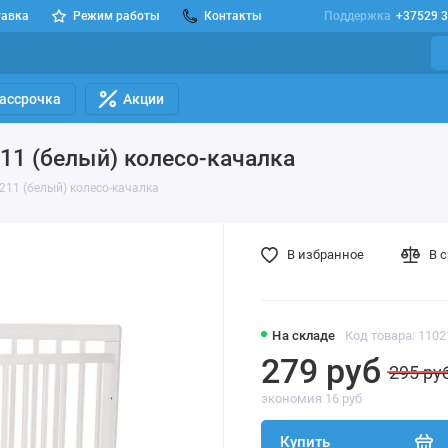
тавка
Режим работы
Контакты
Поддержка
+37529 3
Рассрочка
Акции
211 (белый) колесо-качалка
0211 (белый) колесо-качалка
В избранное
В 
На складе
Код товара: 1102
279 руб
295 ру
экономия 16 руб
Купить