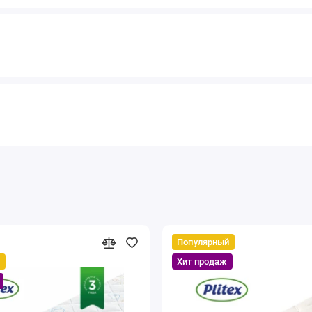
Популярный
й
Хит продаж