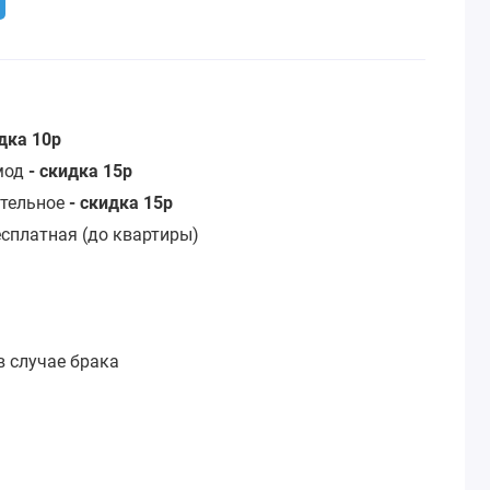
идка 10р
омод
- скидка 15р
стельное
- скидка 15р
сплатная (до квартиры)
:
в случае брака