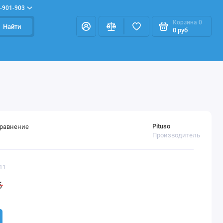
-901-903
Корзина
0
Найти
0 руб
Pituso
сравнение
Производитель
11
б