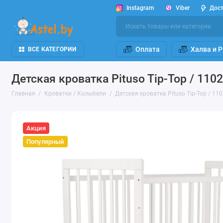
Instagram
Viber
Дос
Оплата
Халва и 
ВСЕ КАТЕГОРИИ
Детская кроватка Pituso Tip-Top / 110
Главная
Кроватки / Колыбели
Детская кроватка Pituso Tip-Top / 11
Акция
Популярный