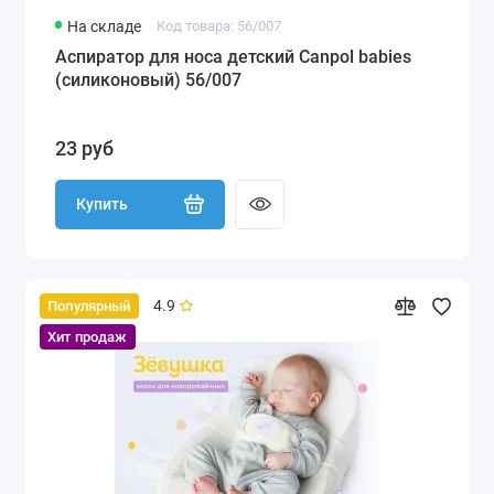
На складе
Код товара: 56/007
Аспиратор для носа детский Canpol babies
(силиконовый) 56/007
23 руб
Купить
4.9
Популярный
Хит продаж