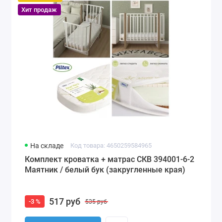
Хит продаж
На складе
Код товара: 4650259584965
Комплект кроватка + матрас СКВ 394001-6-2
Маятник / белый бук (закругленные края)
517 руб
-3 %
535 руб