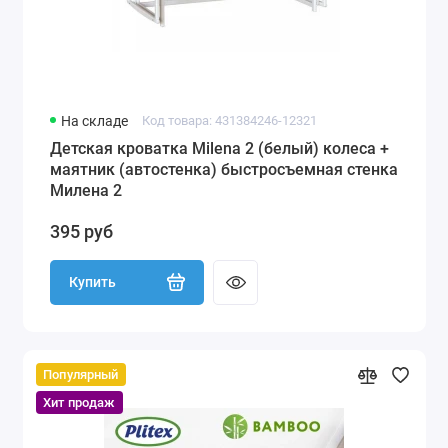
На складе
Код товара: 431384246-12321
Детская кроватка Milena 2 (белый) колеса +
маятник (автостенка) быстросъемная стенка
Милена 2
395 руб
Купить
Популярный
Хит продаж