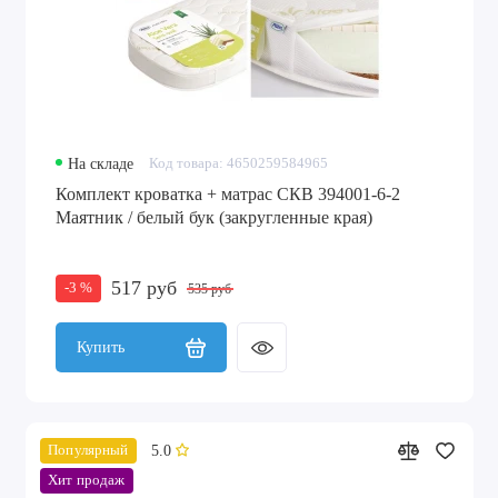
На складе
Код товара: 4650259584965
Комплект кроватка + матрас СКВ 394001-6-2
Маятник / белый бук (закругленные края)
517 руб
-3 %
535 руб
Купить
5.0
Популярный
Хит продаж