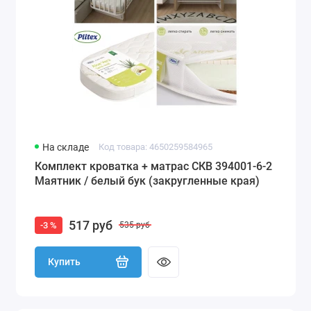
На складе
Код товара: 4650259584965
Комплект кроватка + матрас СКВ 394001-6-2
Маятник / белый бук (закругленные края)
517 руб
-3 %
535 руб
Купить