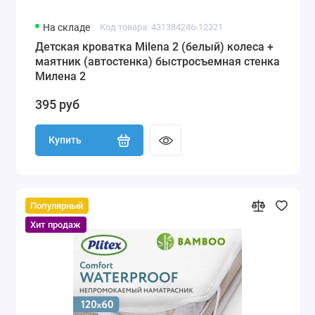
На складе
Код товара: 431384246-12321
Детская кроватка Milena 2 (белый) колеса +
маятник (автостенка) быстросъемная стенка
Милена 2
395 руб
Купить
Популярный
Хит продаж