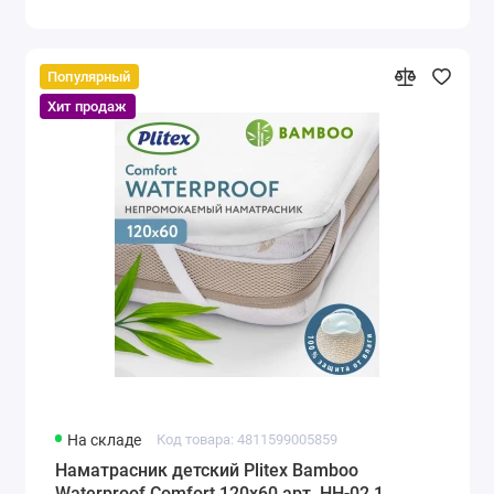
Популярный
Хит продаж
На складе
Код товара: 4811599005859
Наматрасник детский Plitex Bamboo
Waterproof Comfort 120х60 арт. НН-02.1