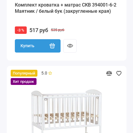
Комплект кроватка + матрас СКВ 394001-6-2
Маятник / белый бук (закругленные края)
517 руб
-3 %
535 руб
Купить
5.0
Популярный
Хит продаж