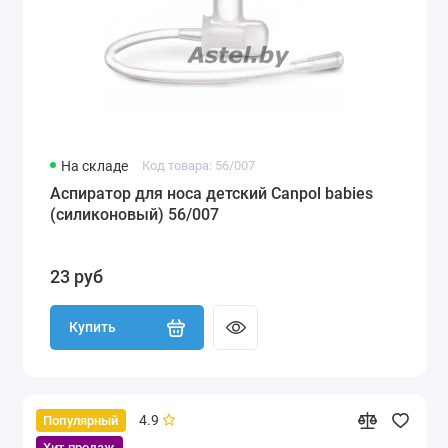
На складе
Код товара: 56/007
Аспиратор для носа детский Canpol babies
(силиконовый) 56/007
23 руб
Купить
4.9
Популярный
Хит продаж