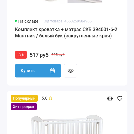
На складе
Код товара: 4650259584965
Комплект кроватка + матрас СКВ 394001-6-2
Маятник / белый бук (закругленные края)
517 руб
-3 %
535 руб
Купить
5.0
Популярный
Хит продаж