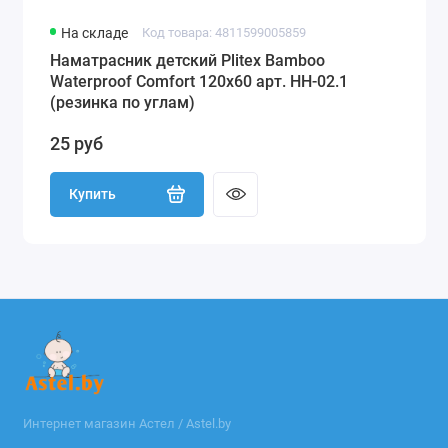
На складе
Код товара: 4811599005859
Наматрасник детский Plitex Bamboo
Waterproof Comfort 120х60 арт. НН-02.1
(резинка по углам)
25 руб
Купить
Интернет магазин Астел / Astel.by