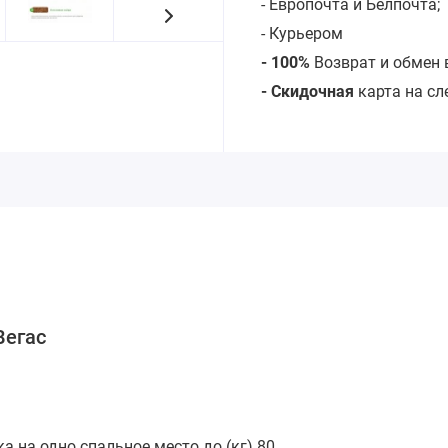
- Европочта и Белпочта;
- Курьером
- 100%
Возврат и обмен 
- Скидочная
карта на с
Вегас
 на одно спальное место до (кг) 80