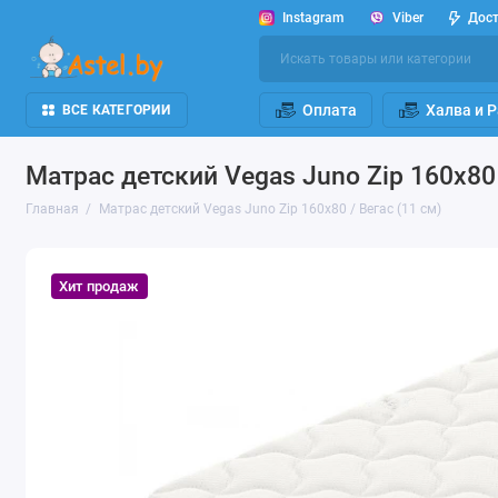
Instagram
Viber
Дос
Оплата
Халва и 
ВСЕ КАТЕГОРИИ
Матрас детский Vegas Juno Zip 160х80 
Главная
Матрас детский Vegas Juno Zip 160х80 / Вегас (11 см)
Хит продаж