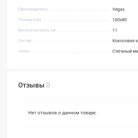
Производитель
Vegas
Размер (см)
160х80
Высота матраса, см
11
Состав
Кокосовая 
Чехол
Стеганый ма
Отзывы
0
Нет отзывов о данном товаре.