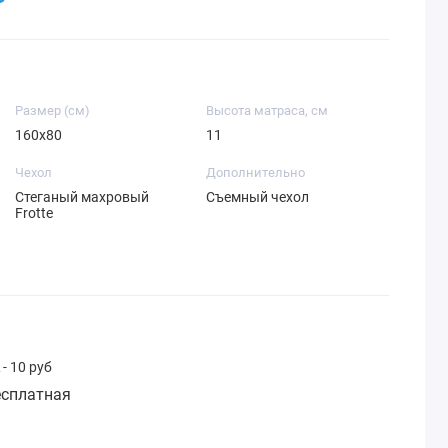
Размер (см)
Высота матраса, см
160х80
11
Чехол
Дополнительно
Стеганый махровый
Съемный чехол
Frotte
- 10 руб
сплатная
: