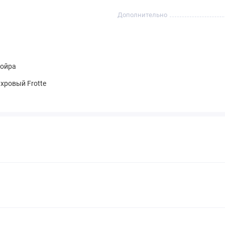
Дополнительно
койра
хровый Frotte