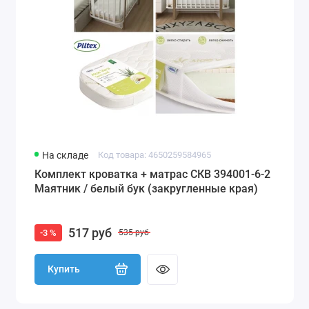
На складе
Код товара: 4650259584965
Комплект кроватка + матрас СКВ 394001-6-2
Маятник / белый бук (закругленные края)
517 руб
-3 %
535 руб
Купить