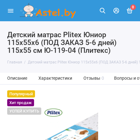
0
Детский матрас Plitex Юниор
115x55x6 (ПОД ЗАКАЗ 5-6 дней)
115х55 см Ю-119-04 (Плитекс)
Главная
Детский матрас Plitex Юниор 115x55x6 (ПОД ЗАКАЗ 5-6 дней) 
Описание
Характеристики
Отзывы
0
Вопросы и о
Популярный
Хит продаж
УСПЕЙ КУПИТЬ