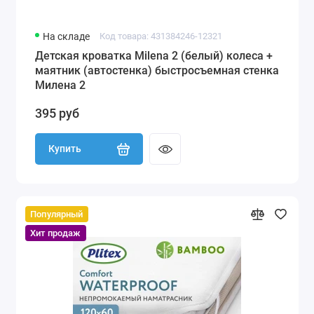
На складе
Код товара: 431384246-12321
Детская кроватка Milena 2 (белый) колеса +
маятник (автостенка) быстросъемная стенка
Милена 2
395 руб
Купить
Популярный
Хит продаж