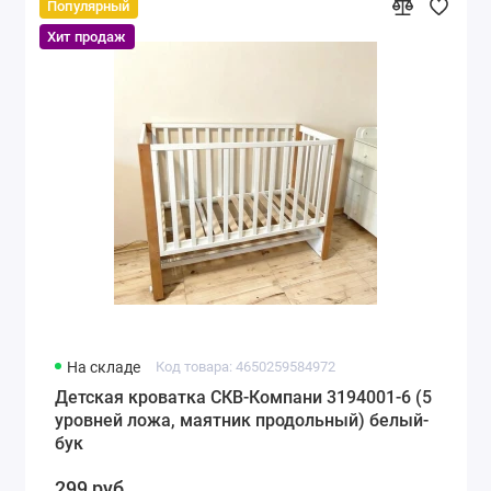
Популярный
Хит продаж
На складе
Код товара: 4650259584972
Детская кроватка СКВ-Компани 3194001-6 (5
уровней ложа, маятник продольный) белый-
бук
299 руб