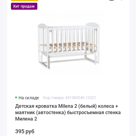
Хит продаж
На складе
Код товара: 431384246-12321
Детская кроватка Milena 2 (белый) колеса +
маятник (автостенка) быстросъемная стенка
Милена 2
395 руб