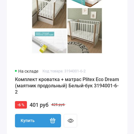
На складе
Код товара: 3194001-6-2
Комплект кроватка + матрас Plitex Eco Dream
(маятник продольный) Белый-бук 3194001-6-
2
401 руб
-6 %
425 руб
Купить