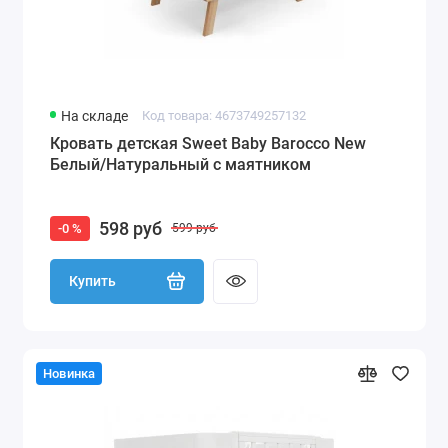
На складе
Код товара: 4673749257132
Кровать детская Sweet Baby Barocco New
Белый/Натуральный с маятником
598 руб
-0 %
599 руб
Купить
Новинка