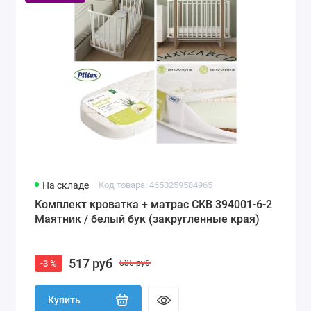
На складе
Код товара: 4650259584965
Комплект кроватка + матрас СКВ 394001-6-2
Маятник / белый бук (закругленные края)
517 руб
-3 %
535 руб
Купить