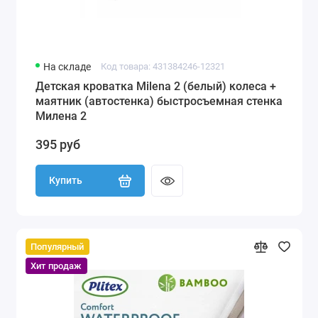
На складе
Код товара: 431384246-12321
Детская кроватка Milena 2 (белый) колеса +
маятник (автостенка) быстросъемная стенка
Милена 2
395 руб
Купить
Популярный
Хит продаж