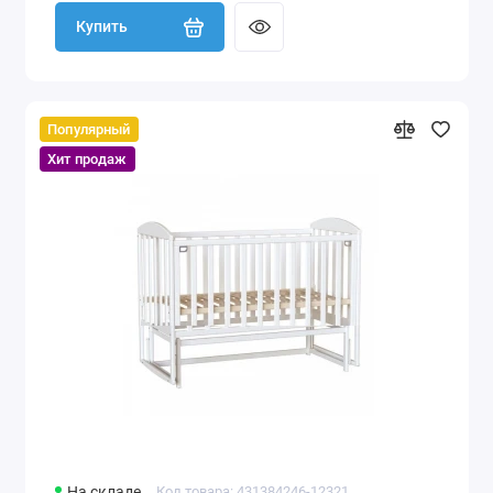
Купить
Популярный
Хит продаж
На складе
Код товара: 431384246-12321