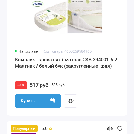
На складе
Код товара: 4650259584965
Комплект кроватка + матрас СКВ 394001-6-2
Маятник / белый бук (закругленные края)
517 руб
-3 %
535 руб
Купить
5.0
Популярный