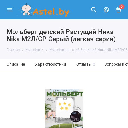
0
Мольберт детский Растущий Ника
Nika М2Л/СР Серый (легкая серия)
Главная
Мольберты
Мольберт детский Растущий Ника Nika М2Л/СР 
Описание
Характеристики
Отзывы
0
Вопросы и о