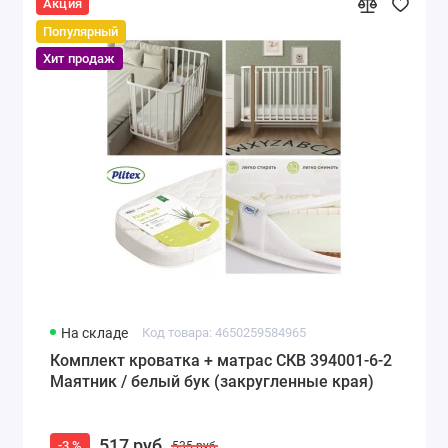
Акция
Популярный
Хит продаж
На складе
Код товара: 4650259584965
Комплект кроватка + матрас СКВ 394001-6-2
Маятник / белый бук (закругленные края)
517 руб
-3 %
535 руб