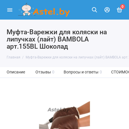
0
Муфта-Варежки для коляски на
липучках (лайт) BAMBOLA
арт.155BL Шоколад
Главная
Муфта-Варежки для коляски на липучках (лайт) BAMBOLA арт
Описание
Отзывы
0
Вопросы и ответы
0
СТОИМО