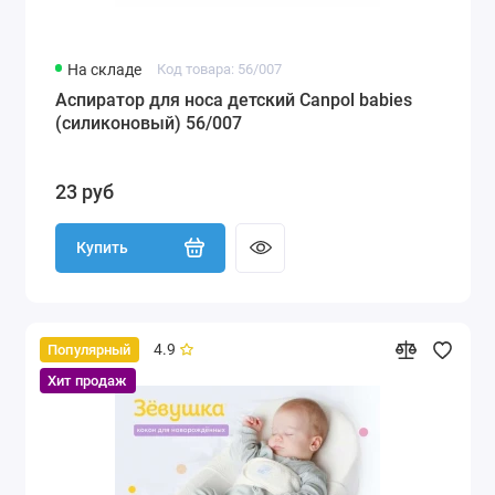
На складе
Код товара: 56/007
Аспиратор для носа детский Canpol babies
(силиконовый) 56/007
23 руб
Купить
4.9
Популярный
Хит продаж