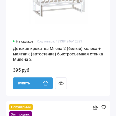
На складе
Код товара: 431384246-12321
Детская кроватка Milena 2 (белый) колеса +
маятник (автостенка) быстросъемная стенка
Милена 2
395 руб
Купить
Популярный
Хит продаж