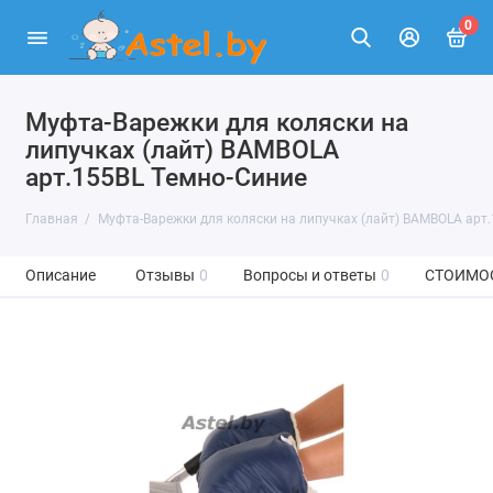
0
Муфта-Варежки для коляски на
липучках (лайт) BAMBOLA
арт.155BL Темно-Синие
Главная
Муфта-Варежки для коляски на липучках (лайт) BAMBOLA арт
Описание
Отзывы
0
Вопросы и ответы
0
СТОИМО