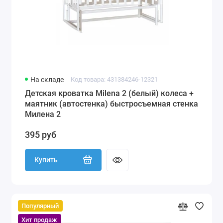
На складе
Код товара: 431384246-12321
Детская кроватка Milena 2 (белый) колеса +
маятник (автостенка) быстросъемная стенка
Милена 2
395 руб
Купить
Популярный
Хит продаж