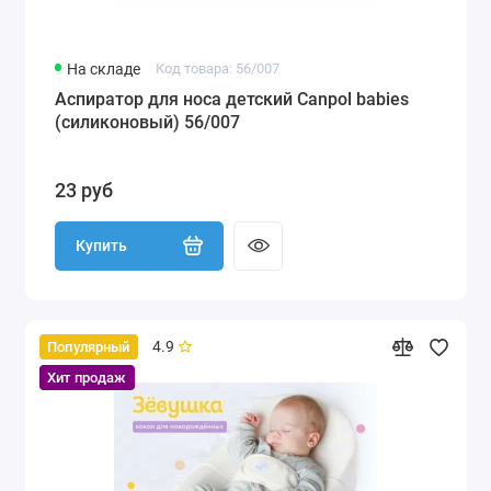
На складе
Код товара: 56/007
Аспиратор для носа детский Canpol babies
(силиконовый) 56/007
23 руб
Купить
4.9
Популярный
Хит продаж