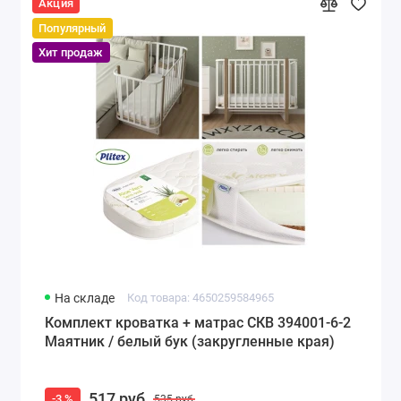
Акция
Популярный
Хит продаж
На складе
Код товара: 4650259584965
Комплект кроватка + матрас СКВ 394001-6-2
Маятник / белый бук (закругленные края)
517 руб
-3 %
535 руб