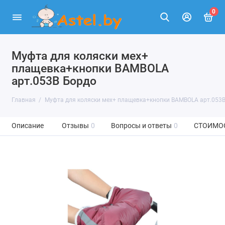
0
Муфта для коляски мех+
плащевка+кнопки BAMBOLA
арт.053В Бордо
Главная
Муфта для коляски мех+ плащевка+кнопки BAMBOLA арт.053
Описание
Отзывы
0
Вопросы и ответы
0
СТОИМО