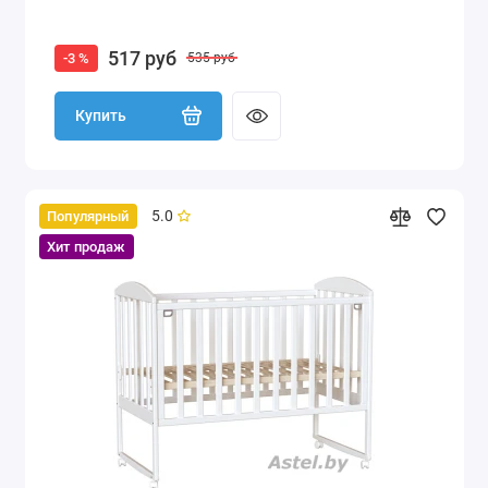
517 руб
-3 %
535 руб
Купить
5.0
Популярный
Хит продаж