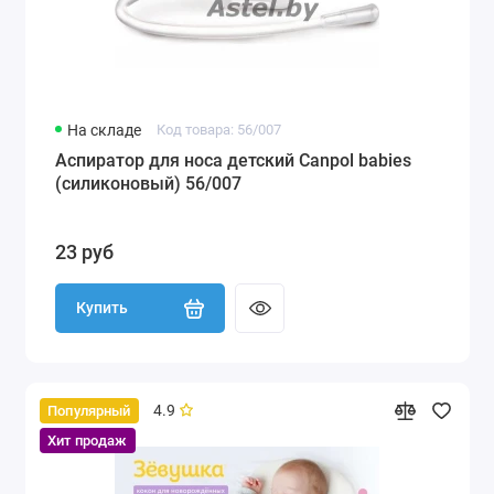
На складе
Код товара: 56/007
Аспиратор для носа детский Canpol babies
(силиконовый) 56/007
23 руб
Купить
4.9
Популярный
Хит продаж