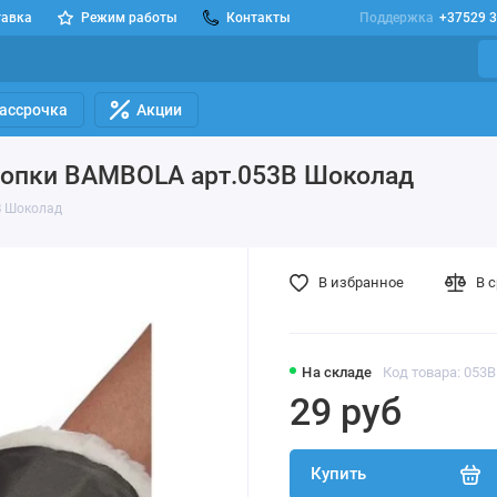
тавка
Режим работы
Контакты
Поддержка
+37529 3
Рассрочка
Акции
нопки BAMBOLA арт.053В Шоколад
В Шоколад
В избранное
В 
На складе
Код товара: 053
29 руб
Купить