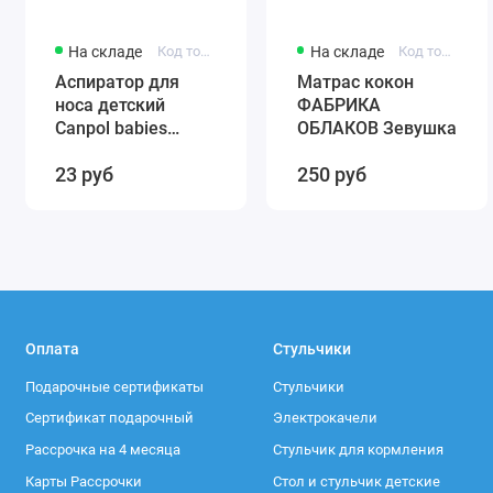
На складе
Код товара: 56/007
На складе
Код товара: 0001
Аспиратор для
Матрас кокон
носа детский
ФАБРИКА
Canpol babies
ОБЛАКОВ Зевушка
(силиконовый)
23 руб
250 руб
56/007
Оплата
Стульчики
Подарочные сертификаты
Стульчики
Сертификат подарочный
Электрокачели
Рассрочка на 4 месяца
Стульчик для кормления
Карты Рассрочки
Стол и стульчик детские