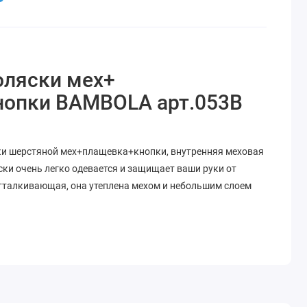
оляски мех+
опки BAMBOLA арт.053В
и шерстяной мех+плащевка+кнопки, внутренняя меховая
ски очень легко одевается и защищает ваши руки от
тталкивающая, она утеплена мехом и небольшим слоем