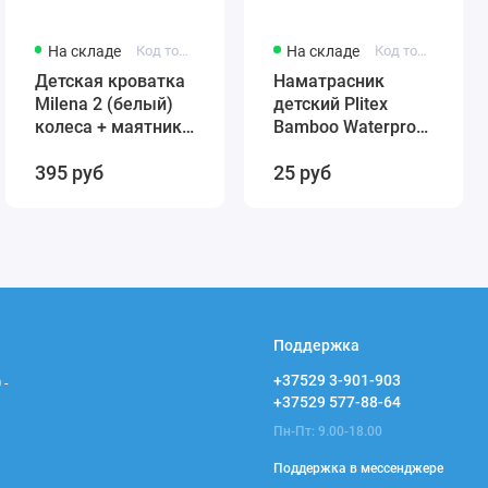
На складе
Код товара: 431384246-12321
На складе
Код товара: 4811599005859
Детская кроватка
Наматрасник
Milena 2 (белый)
детский Plitex
колеса + маятник
Bamboo Waterproof
(автостенка)
Comfort 120х60
395 руб
25 руб
быстросъемная
арт. НН-02.1
стенка Милена 2
(резинка по углам)
Поддержка
+37529 3-901-903
 -
+37529 577-88-64
Пн-Пт: 9.00-18.00
Поддержка в мессенджере