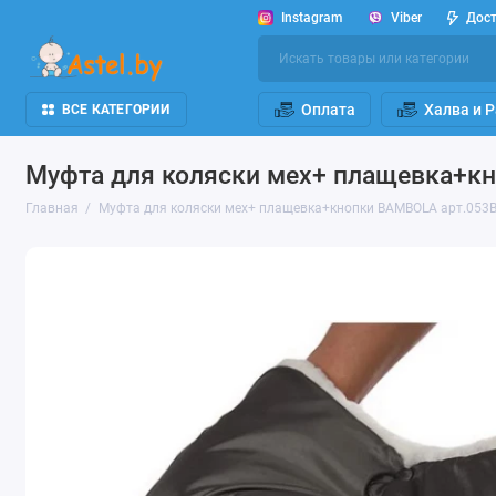
Instagram
Viber
Дос
Оплата
Халва и 
ВСЕ КАТЕГОРИИ
Муфта для коляски мех+ плащевка+к
Главная
Муфта для коляски мех+ плащевка+кнопки BAMBOLA арт.053