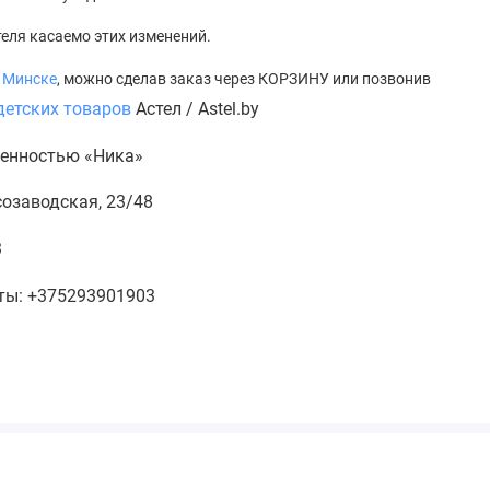
теля касаемо этих изменений.
 Минске
, можно сделав заказ через КОРЗИНУ или позвонив
детских товаров
Астел / Astel.by
венностью «Ника»
есозаводская, 23/48
3
кты: +375293901903