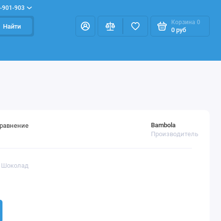
-901-903
Корзина
0
Найти
0 руб
Bambola
сравнение
Производитель
В Шоколад