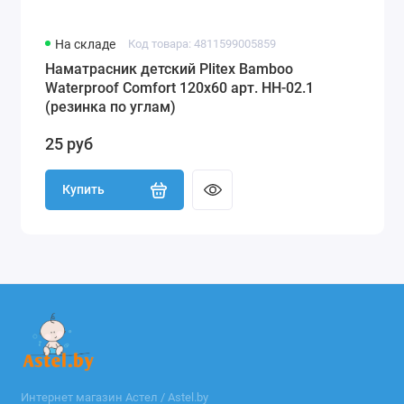
На складе
Код товара: 4811599005859
Наматрасник детский Plitex Bamboo
Waterproof Comfort 120х60 арт. НН-02.1
(резинка по углам)
25 руб
Купить
Интернет магазин Астел / Astel.by