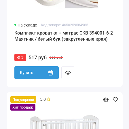
На складе
Код товара: 4650259584965
Комплект кроватка + матрас СКВ 394001-6-2
Маятник / белый бук (закругленные края)
517 руб
-3 %
535 руб
Купить
5.0
Популярный
Хит продаж