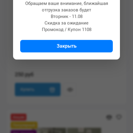
Обращаем ваше внимание, ближайшая
отгрузка заказов будет
Вторник - 11.08
Скидка за ожидание
Промокод / Купон 1108
На складе
Код товара: 0001
Закрыть
Матрас кокон ФАБРИКА ОБЛАКОВ Зевушка
250 руб
Купить
Акция
Популярный