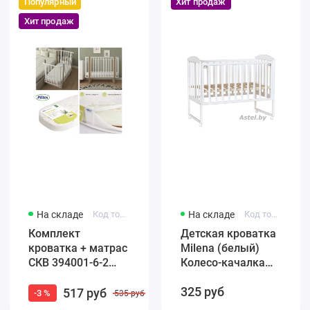
Популярный
Хит продаж
Хит продаж
На складе
Код товара: 4650259584965
На складе
Код товара: F002-01
Комплект
Детская кроватка
кроватка + матрас
Milena (белый)
СКВ 394001-6-2
Колесо-качалка
Маятник / белый
(автостенка)
325 руб
бук (закругленные
быстросъемная
517 руб
-3 %
535 руб
края)
стенка Милена