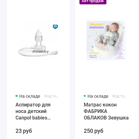
Хит продаж
На складе
Код товара: 56/007
На складе
Код товара: 0001
Аспиратор для
Матрас кокон
носа детский
ФАБРИКА
Canpol babies
ОБЛАКОВ Зевушка
(силиконовый)
23 руб
250 руб
56/007