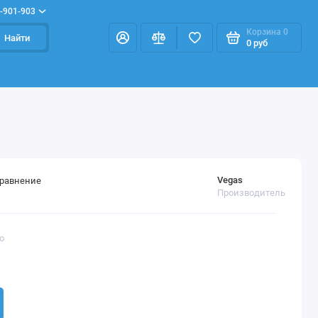
-901-903
Корзина
0
Найти
0 руб
Vegas
сравнение
Производитель
o