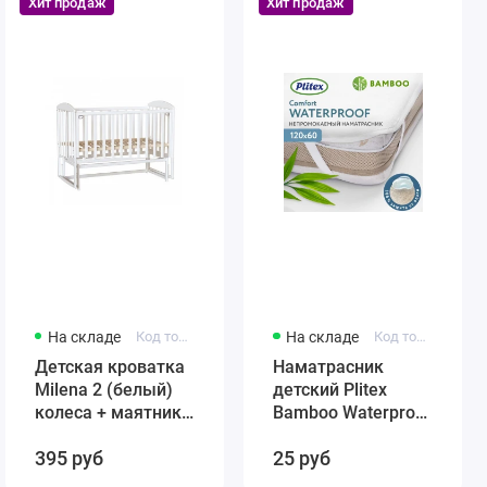
Хит продаж
Хит продаж
На складе
Код товара: 431384246-12321
На складе
Код товара: 4811599005859
Детская кроватка
Наматрасник
Milena 2 (белый)
детский Plitex
колеса + маятник
Bamboo Waterproof
(автостенка)
Comfort 120х60
395 руб
25 руб
быстросъемная
арт. НН-02.1
стенка Милена 2
(резинка по углам)