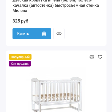
Детская кроватка Milena (белый) Колесо-
качалка (автостенка) быстросъемная стенка
Милена
325 руб
Купить
Популярный
Хит продаж