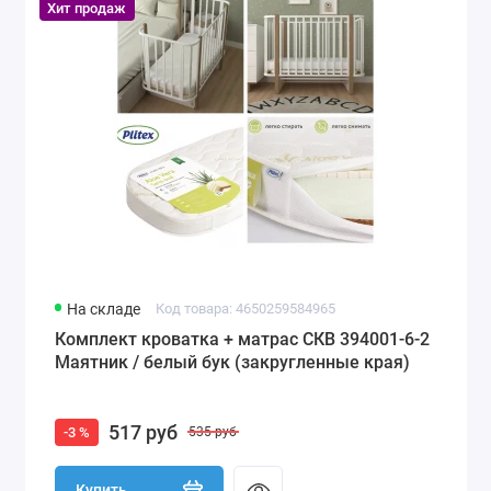
Хит продаж
На складе
Код товара: 4650259584965
Комплект кроватка + матрас СКВ 394001-6-2
Маятник / белый бук (закругленные края)
517 руб
-3 %
535 руб
Купить