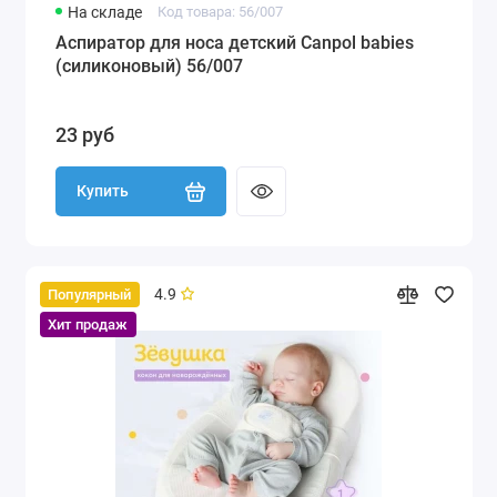
На складе
Код товара: 56/007
Аспиратор для носа детский Canpol babies
(силиконовый) 56/007
23 руб
Купить
4.9
Популярный
Хит продаж