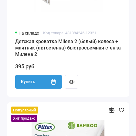
На складе
Код товара: 431384246-12321
Детская кроватка Milena 2 (белый) колеса +
маятник (автостенка) быстросъемная стенка
Милена 2
395 руб
Купить
Популярный
Хит продаж