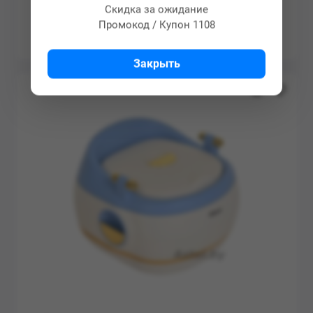
Скидка за ожидание
Промокод / Купон 1108
Купить
Закрыть