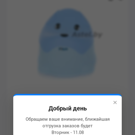
На складе
Код товара: FG338
×
Горшок детский Pituso ПЕСИК Голубой
Добрый день
Обращаем ваше внимание, ближайшая
отгрузка заказов будет
34 руб
Вторник - 11.08