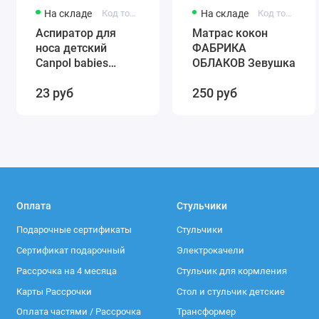
На складе
Код товара: 56/007
На складе
Код товара: 0001
Аспиратор для
Матрас кокон
носа детский
ФАБРИКА
Canpol babies
ОБЛАКОВ Зевушка
(силиконовый)
23 руб
250 руб
56/007
Оплата
Стульчики
Подарочные сертификаты
Стульчики
Сертификат подарочный
Электрокачели
Рассрочка на 4 месяца
Стульчик для кормления
Карты Рассрочки
Стол и стульчик детские
Оплата частями / Рассрочка
Трансформер