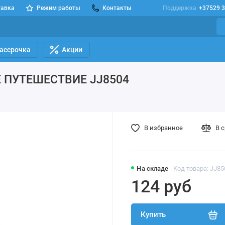
тавка
Режим работы
Контакты
Поддержка
+37529 3
Рассрочка
Акции
Е ПУТЕШЕСТВИЕ JJ8504
4
В избранное
В 
На складе
Код товара: JJ85
124 руб
Купить