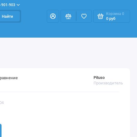
-901-903
Корзина
0
Найти
0 руб
Pituso
сравнение
Производитель
04