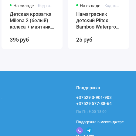
На складе
Код товара: 431384246-12321
На складе
Код товара: 4811599005859
Детская кроватка
Наматрасник
Milena 2 (белый)
детский Plitex
колеса + маятник
Bamboo Waterproof
(автостенка)
Comfort 120х60
395 руб
25 руб
быстросъемная
арт. НН-02.1
стенка Милена 2
(резинка по углам)
Поддержка
+37529 3-901-903
 -
+37529 577-88-64
Пн-Пт: 9.00-18.00
Поддержка в мессенджере