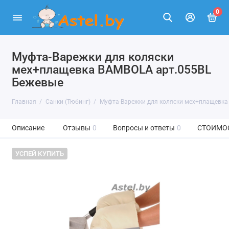
0
Муфта-Варежки для коляски
мех+плащевка BAMBOLA арт.055BL
Бежевые
Главная
Санки (Тюбинг)
Муфта-Варежки для коляски мех+плащевка
Описание
Отзывы
0
Вопросы и ответы
0
СТОИМО
УСПЕЙ КУПИТЬ