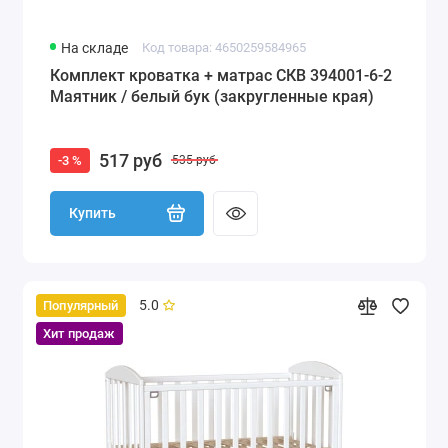
На складе
Код товара: 4650259584965
Комплект кроватка + матрас СКВ 394001-6-2
Маятник / белый бук (закругленные края)
517 руб
-3 %
535 руб
Купить
5.0
Популярный
Хит продаж