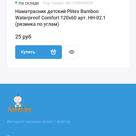
На складе
Код товара: 4811599005859
Наматрасник детский Plitex Bamboo
Waterproof Comfort 120х60 арт. НН-02.1
(резинка по углам)
25 руб
Купить
Интернет магазин Астел / Astel.by