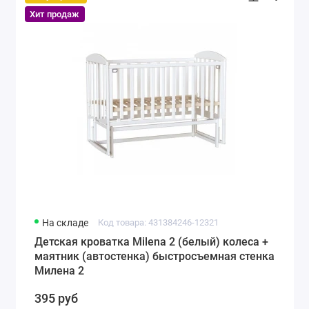
Хит продаж
На складе
Код товара: 431384246-12321
Детская кроватка Milena 2 (белый) колеса +
маятник (автостенка) быстросъемная стенка
Милена 2
395 руб