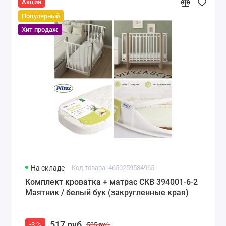
Акция
Популярный
Хит продаж
На складе
Код товара: 4650259584965
Комплект кроватка + матрас СКВ 394001-6-2
Маятник / белый бук (закругленные края)
517 руб
-3 %
535 руб