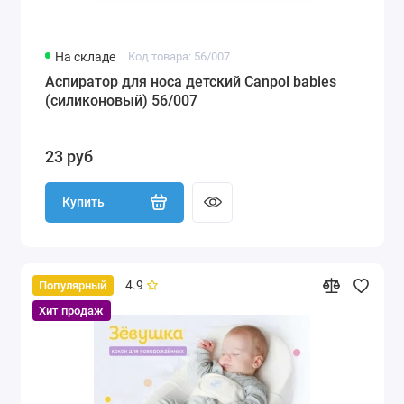
На складе
Код товара: 56/007
Аспиратор для носа детский Canpol babies
(силиконовый) 56/007
23 руб
Купить
4.9
Популярный
Хит продаж