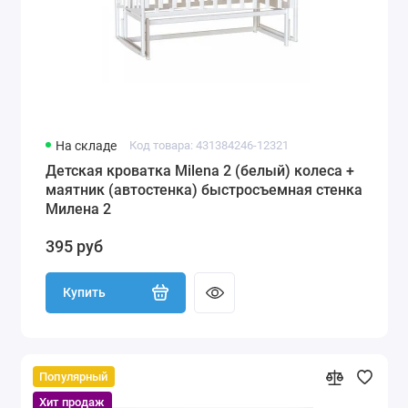
На складе
Код товара: 431384246-12321
Детская кроватка Milena 2 (белый) колеса +
маятник (автостенка) быстросъемная стенка
Милена 2
395 руб
Купить
Популярный
Хит продаж