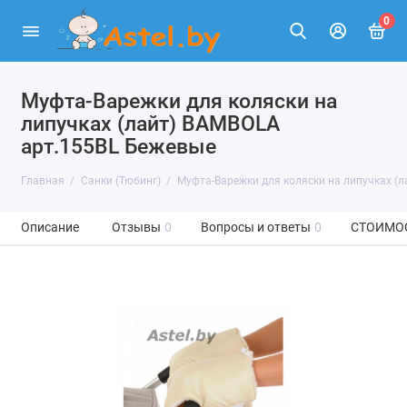
0
Муфта-Варежки для коляски на
липучках (лайт) BAMBOLA
арт.155BL Бежевые
Главная
Санки (Тюбинг)
Муфта-Варежки для коляски на липучках (
Описание
Отзывы
0
Вопросы и ответы
0
СТОИМО