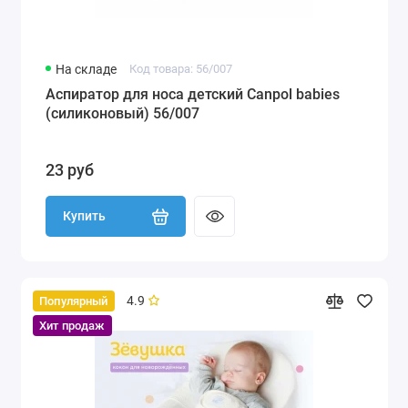
На складе
Код товара: 56/007
Аспиратор для носа детский Canpol babies
(силиконовый) 56/007
23 руб
Купить
4.9
Популярный
Хит продаж