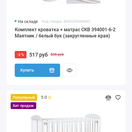
На складе
Код товара: 4650259584965
Комплект кроватка + матрас СКВ 394001-6-2
Маятник / белый бук (закругленные края)
517 руб
-3 %
535 руб
Купить
5.0
Популярный
Хит продаж