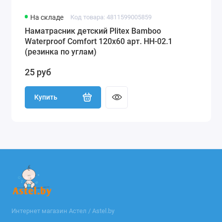
На складе
Код товара: 4811599005859
Наматрасник детский Plitex Bamboo
Waterproof Comfort 120х60 арт. НН-02.1
(резинка по углам)
25 руб
Купить
Интернет магазин Астел / Astel.by