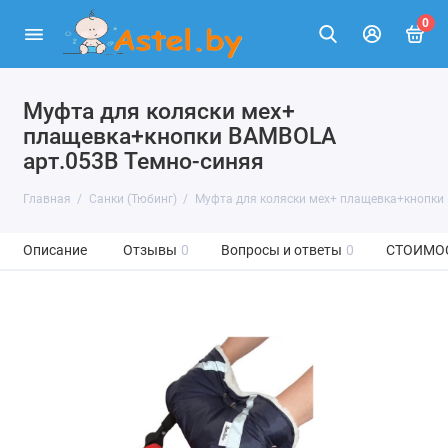
0
Муфта для коляски мех+
плащевка+кнопки BAMBOLA
арт.053В Темно-синяя
Главная
Санки (Тюбинг)
Муфта для коляски мех+ плащевка+кнопки 
Описание
Отзывы
0
Вопросы и ответы
0
СТОИМО