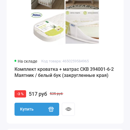
На складе
Код товара: 4650259584965
Комплект кроватка + матрас СКВ 394001-6-2
Маятник / белый бук (закругленные края)
517 руб
-3 %
535 руб
Купить