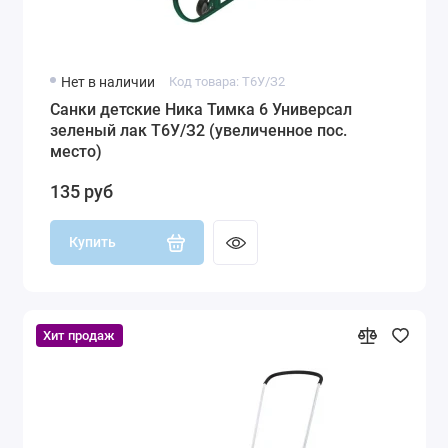
Нет в наличии
Код товара: Т6У/З2
Санки детские Ника Тимка 6 Универсал
зеленый лак Т6У/З2 (увеличенное пос.
место)
135 руб
Купить
Хит продаж