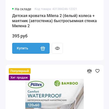
На складе
Код товара: 431384246-12321
Детская кроватка Milena 2 (белый) колеса +
маятник (автостенка) быстросъемная стенка
Милена 2
395 руб
Купить
Популярный
Хит продаж