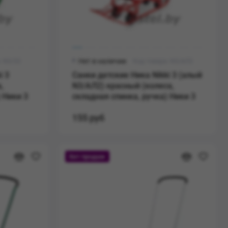
: N3/З2
Нет в наличии
Код товара: N3/АЛ2
i 3
Санки детские Ника Nikki 3 (алый
,
N3/АЛ2) красный (колеса,
 Ники 3
складная спинка, ручка) Ники 3
155 руб
Хит продаж