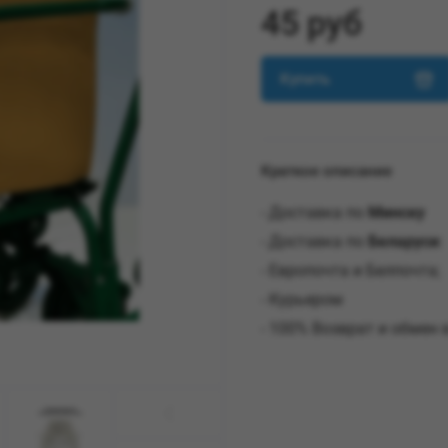
45 руб
Купить
Краткое описание
- Доставка по
Минску
- Доставка по
Беларуси
:
- Европочта и Белпочта;
- Курьером
- 100% Возврат и обмен 