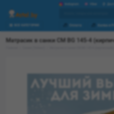
Instagram
Viber
Дос
Оплата
Халва и 
ВСЕ КАТЕГОРИИ
Матрасик в санки СМ BG 145-4 (кирпи
Главная
Санки (Тюбинг)
Матрасик в санки СМ BG 145-4 (кирпичный)