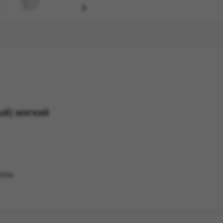
ый) мягкий
юспа