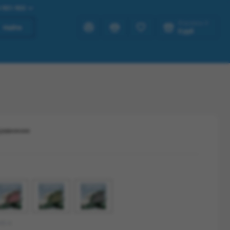
-901-903
Корзина
0
Найти
0 руб
сравнение
45-4