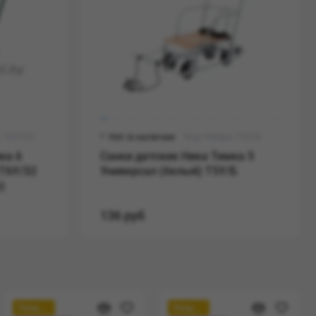
: Т6У/З2
Нет в наличии
Код товара: Т5У/Б
ка 6
Санки детские Ника Тимка 5
 Т6У/З2
Универсал (белый) Т5У/Б
)
136 руб
Популярный
Популярный