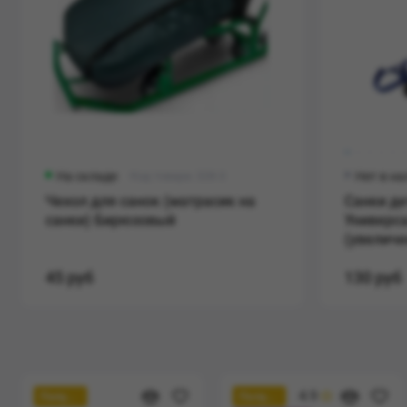
На складе
Код товара: 328-3
Нет в н
Чехол для санок (матрасик на
Санки де
санки) Бирюзовый
Универса
(увеличе
45 руб
130 руб
4.9
Популярный
Популярный