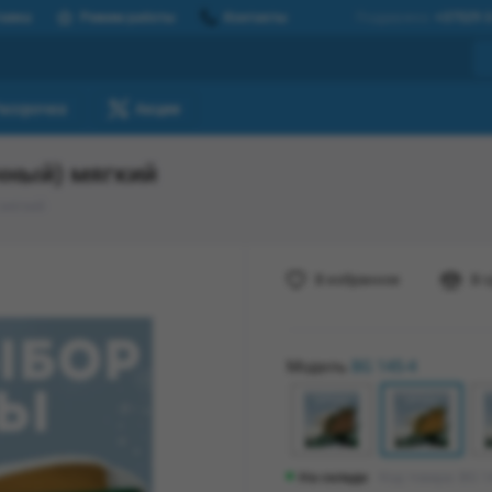
тавка
Режим работы
Контакты
Поддержка
+37529 3
Рассрочка
Акции
чный) мягкий
 мягкий
В избранное
В 
Модель
BG 145-4
На складе
Код товара: BG 1