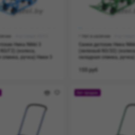
аличии
Код товара: N3/Г2
Нет в наличии
Код товара
тские Ника Nikki 3
Санки детские Ника Nikk
 N3/Г2) (колеса,
(зеленый N3/З2) (колеса
 спинка, ручка) Ники 3
складная спинка, ручка)
155 руб
Хит продаж