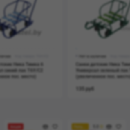
аличии
Код товара: Т6У/C2
Нет в наличии
Код товара
тские Ника Тимка 6
Санки детские Ника Тим
л синий лак Т6У/C2
Универсал зеленый лак
нное пос. место)
(увеличенное пос. место
135 руб
5.0
Акция
Популярный