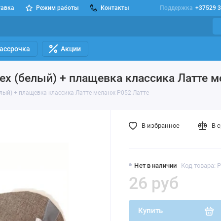
тавка
Режим работы
Контакты
Поддержка
+37529 3
Рассрочка
Акции
х (белый) + плащевка классика Латте м
лый) + плащевка классика Латте меланж Р052 Латте
В избранное
В 
Нет в наличии
Код товара: 
26 руб
Купить