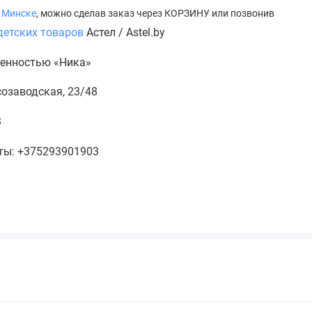
 Минске
, можно сделав заказ через КОРЗИНУ или позвонив
детских товаров
Астел / Astel.by
венностью «Ника»
есозаводская, 23/48
3
кты: +375293901903