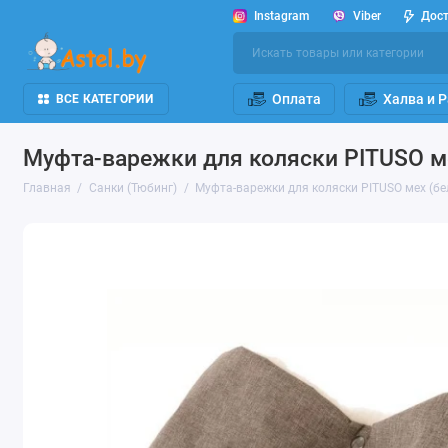
Instagram
Viber
Дос
Оплата
Халва и 
ВСЕ КАТЕГОРИИ
Муфта-варежки для коляски PITUSO ме
Главная
Санки (Тюбинг)
Муфта-варежки для коляски PITUSO мех (бе