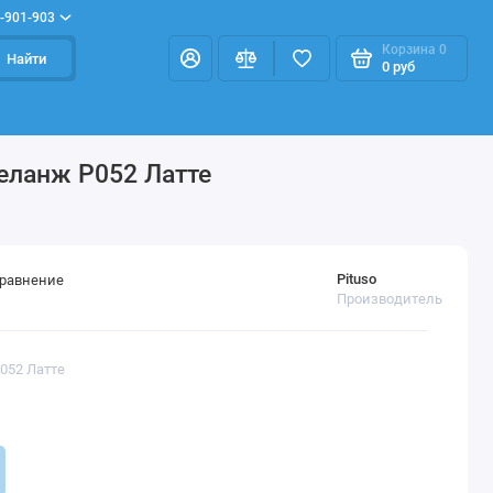
-901-903
Корзина
0
Найти
0 руб
еланж Р052 Латте
Pituso
сравнение
Производитель
Р052 Латте