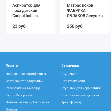
Аспиратор для
Матрас кокон
носа детский
ФАБРИКА
Canpol babies
ОБЛАКОВ Зевушка
(силиконовый)
23 руб
250 руб
56/007
Оплата
Стульчики
Подарочные сертификаты
Стульчики
Сертификат подарочный
Электрокачели
Рассрочка на 4 месяца
Стульчик для кормления
Карты Рассрочки
Стол и стульчик детские
Оплата частями / Рассрочка
Трансформер
Оплата