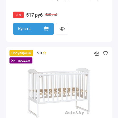
517 руб
-3 %
535 руб
Купить
5.0
Популярный
Хит продаж