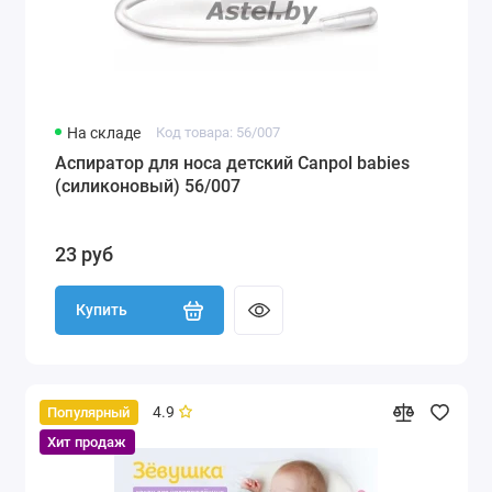
На складе
Код товара: 56/007
Аспиратор для носа детский Canpol babies
(силиконовый) 56/007
23 руб
Купить
4.9
Популярный
Хит продаж