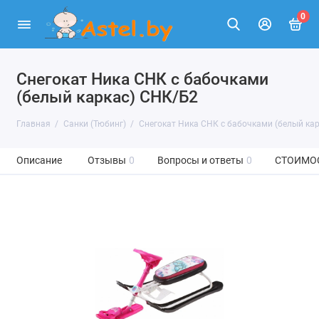
0
Снегокат Ника СНК с бабочками
(белый каркас) СНК/Б2
Главная
Санки (Тюбинг)
Снегокат Ника СНК с бабочками (белый ка
Описание
Отзывы
0
Вопросы и ответы
0
СТОИМО