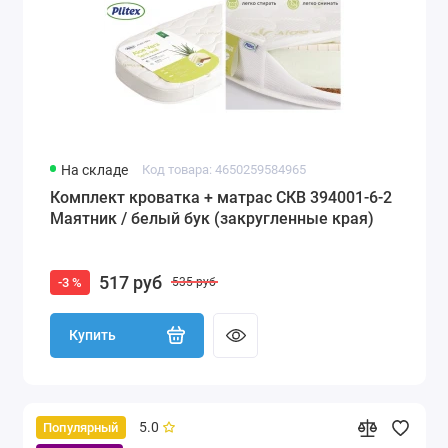
На складе
Код товара: 4650259584965
Комплект кроватка + матрас СКВ 394001-6-2
Маятник / белый бук (закругленные края)
517 руб
-3 %
535 руб
Купить
5.0
Популярный