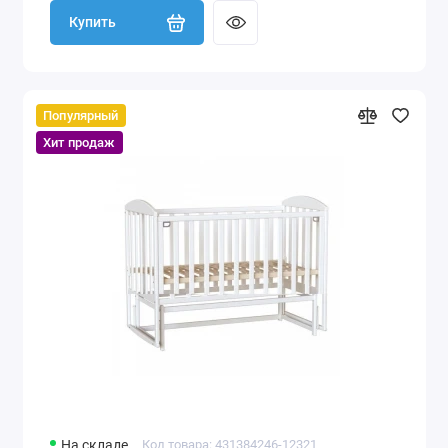
Купить
Популярный
Хит продаж
На складе
Код товара: 431384246-12321