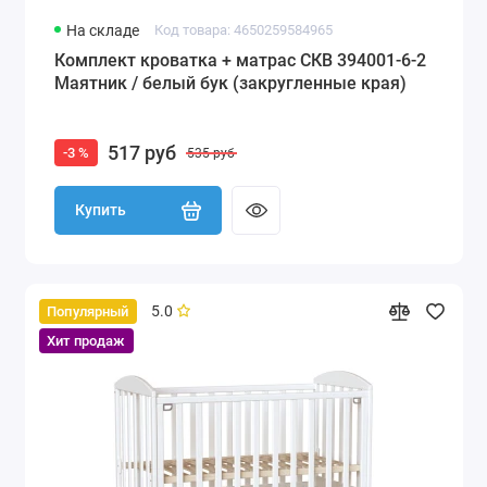
На складе
Код товара: 4650259584965
Комплект кроватка + матрас СКВ 394001-6-2
Маятник / белый бук (закругленные края)
517 руб
-3 %
535 руб
Купить
5.0
Популярный
Хит продаж