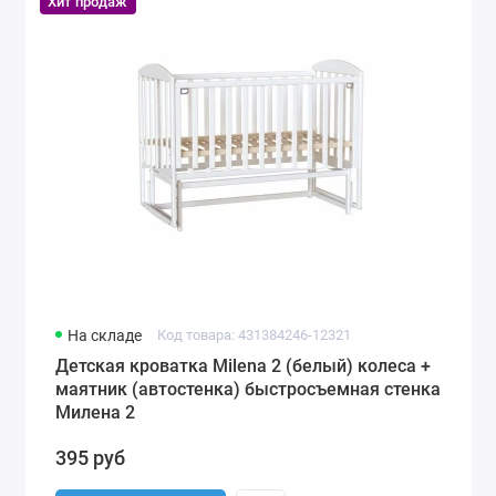
Хит продаж
На складе
Код товара: 431384246-12321
Детская кроватка Milena 2 (белый) колеса +
маятник (автостенка) быстросъемная стенка
Милена 2
395 руб