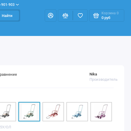
-901-903
Корзина
0
Найти
0 руб
Nika
сравнение
Производитель
Т5У/ОЛ