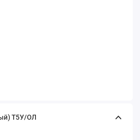
вый) Т5У/ОЛ