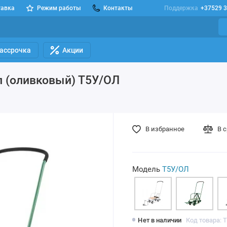
тавка
Режим работы
Контакты
Поддержка
+37529 3
Рассрочка
Акции
л (оливковый) Т5У/ОЛ
В избранное
В 
Модель
Т5У/ОЛ
Нет в наличии
Код товара: 