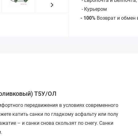
- Европочта и Белпочта;
- Курьером
- 100%
Возврат и обмен 
(оливковый) Т5У/ОЛ
мфортного передвижения в условиях современного
ожете катить санки
по гладкому асфальту или полу
ажатие – и санки снова скользят по снегу.
Санки
.