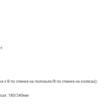
т.
е х В по спинке на полозьях/В по спинке на колесах):
есах: 180/240мм