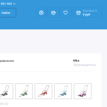
-901-903
Корзина
0
Найти
0 руб
Nika
сравнение
Производитель
Т5У/З2