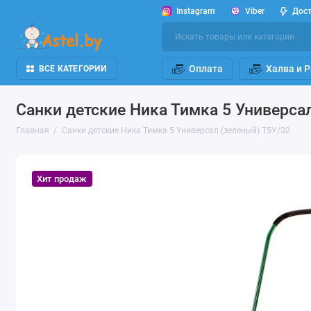
Instagram
Viber
Дос
Оплата
Халва и 
ВСЕ КАТЕГОРИИ
Санки детские Ника Тимка 5 Универса
Главная
Санки детские Ника Тимка 5 Универсал (зеленый) Т5У/З2
Хит продаж