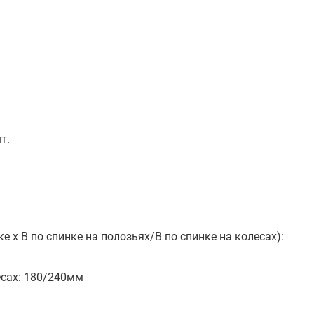
т.
е х В по спинке на полозьях/В по спинке на колесах):
есах: 180/240мм