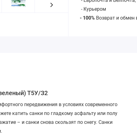
- Европочта и Белпочта;
- Курьером
- 100%
Возврат и обмен 
(зеленый) Т5У/З2
мфортного передвижения в условиях современного
ожете катить санки
по гладкому асфальту или полу
ажатие – и санки снова скользят по снегу.
Санки
.