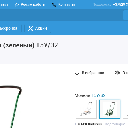
тавка
Режим работы
Контакты
Поддержка
+37529 3
Рассрочка
Акции
л (зеленый) Т5У/З2
В избранное
В 
Модель
Т5У/З2
Нет в наличии
Код товара: 