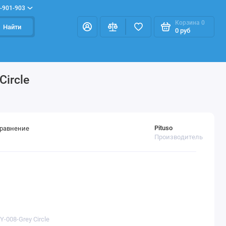
-901-903
Корзина
0
Найти
0 руб
Circle
Pituso
сравнение
Производитель
Y-008-Grey Circle