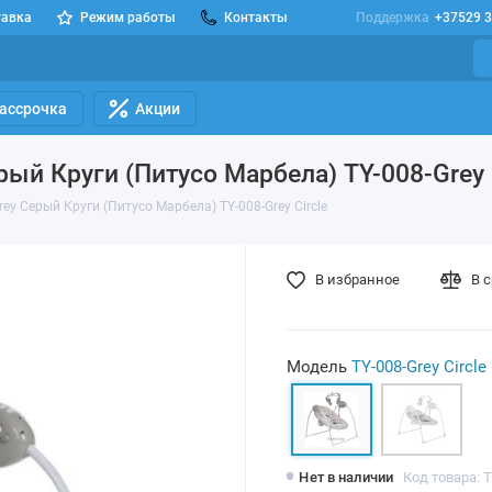
тавка
Режим работы
Контакты
Поддержка
+37529 3
Рассрочка
Акции
рый Круги (Питусо Марбела) TY-008-Grey 
rey Серый Круги (Питусо Марбела) TY-008-Grey Circle
В избранное
В 
Модель
TY-008-Grey Circle
Нет в наличии
Код товара: T