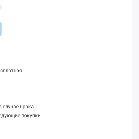
б
сплатная
:
в случае брака
ледующие покупки