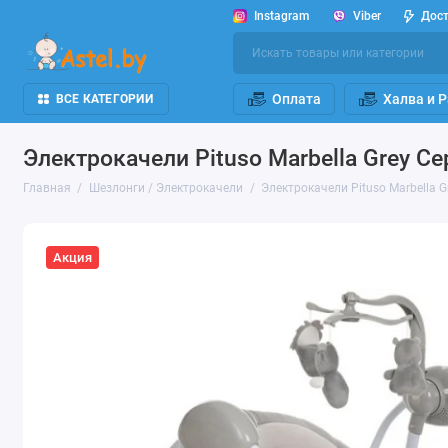
Instagram
Viber
Дос
Оплата
Халва и 
ВСЕ КАТЕГОРИИ
Электрокачели Pituso Marbella Grey Се
Главная
Шезлонги / Электрокачели
Электрокачели Pituso Marbella G
Акция