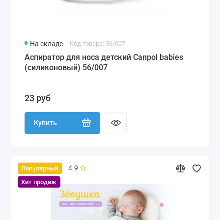
На складе
Код товара: 56/007
Аспиратор для носа детский Canpol babies
(силиконовый) 56/007
23 руб
Купить
4.9
Популярный
Хит продаж