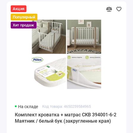
Акция
Популярный
Хит продаж
На складе
Код товара: 4650259584965
Комплект кроватка + матрас СКВ 394001-6-2
Маятник / белый бук (закругленные края)