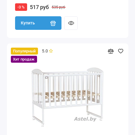
517 руб
-3 %
535 руб
Купить
5.0
Популярный
Хит продаж