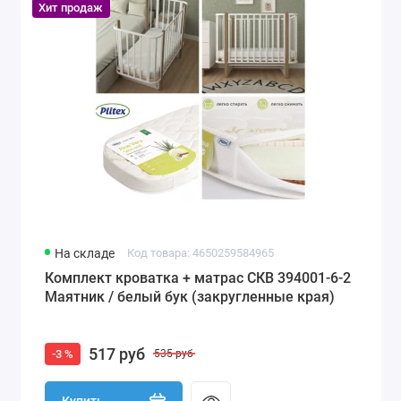
Хит продаж
На складе
Код товара: 4650259584965
Комплект кроватка + матрас СКВ 394001-6-2
Маятник / белый бук (закругленные края)
517 руб
-3 %
535 руб