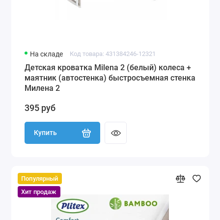
На складе
Код товара: 431384246-12321
Детская кроватка Milena 2 (белый) колеса +
маятник (автостенка) быстросъемная стенка
Милена 2
395 руб
Купить
Популярный
Хит продаж