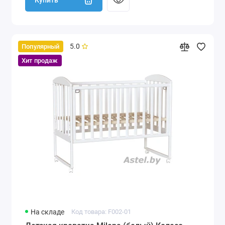
Купить
5.0
Популярный
Хит продаж
На складе
Код товара: F002-01