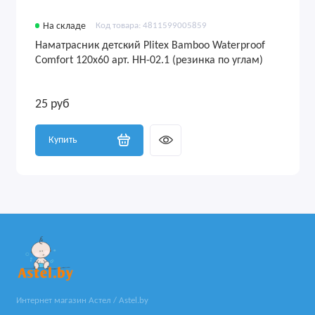
На складе
Код товара: 4811599005859
Наматрасник детский Plitex Bamboo Waterproof
Comfort 120х60 арт. НН-02.1 (резинка по углам)
25 руб
Купить
Интернет магазин Астел / Astel.by