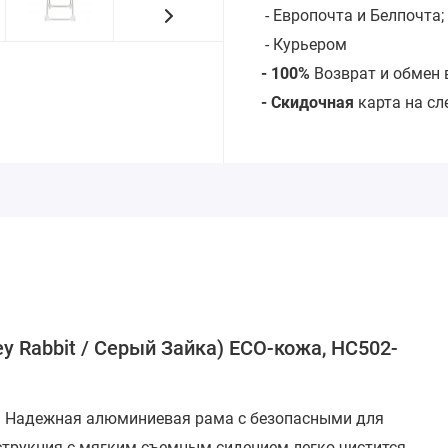
- Европочта и Белпочта;
- Курьером
- 100%
Возврат и обмен 
- Скидочная
карта на с
y Rabbit / Серый Зайка) ECO-кожа, HC502-
я. Надежная алюминиевая рама с безопасными для
струкция с мягким съемным сидением легко чистится