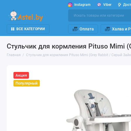
Instagram
Viber
Дос
Оплата
Халва и 
ВСЕ КАТЕГОРИИ
Стульчик для кормления Pituso Mimi (
Главная
Стульчик для кормления Pituso Mimi (Grey Rabbit / Серый Зай
Акция
Популярный