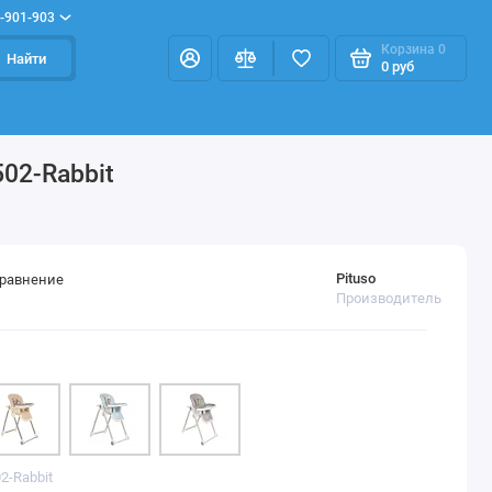
-901-903
Корзина
0
Найти
0 руб
502-Rabbit
Pituso
сравнение
Производитель
2-Rabbit