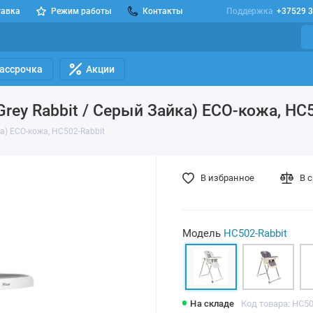
тавка
Режим работы
Контакты
Поддержка
+37529 3
Рассрочка
Акции
Grey Rabbit / Серый Зайка) ECO-кожа, HC
ка) ECO-кожа, HC502-Rabbit
В избранное
В 
Модель
HC502-Rabbit
На складе
Код товара: HC50