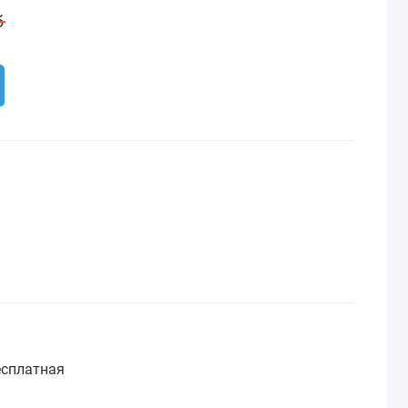
б
сплатная
: