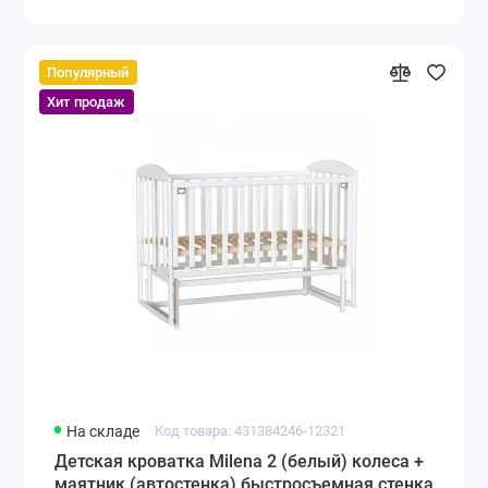
Популярный
Хит продаж
На складе
Код товара: 431384246-12321
Детская кроватка Milena 2 (белый) колеса +
маятник (автостенка) быстросъемная стенка