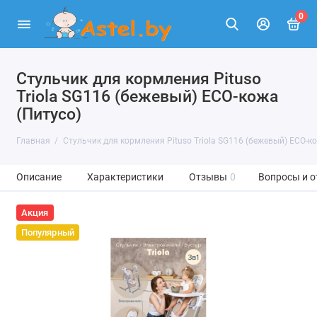
0
Стульчик для кормления Pituso
Triola SG116 (бежевый) ECO-кожа
(Питусо)
Главная
Стульчик для кормления Pituso Triola SG116 (бежевый) ECO-к
Описание
Характеристики
Отзывы
0
Вопросы и о
Акция
Популярный