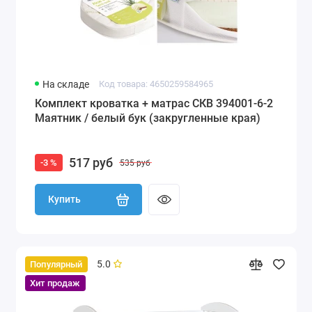
На складе
Код товара: 4650259584965
Комплект кроватка + матрас СКВ 394001-6-2
Маятник / белый бук (закругленные края)
517 руб
-3 %
535 руб
Купить
5.0
Популярный
Хит продаж