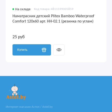
На складе
Код товара: 4811599005859
Наматрасник детский Plitex Bamboo Waterproof
Comfort 120х60 арт. НН-02.1 (резинка по углам)
25 руб
Купить
Интернет магазин Астел / Astel.by