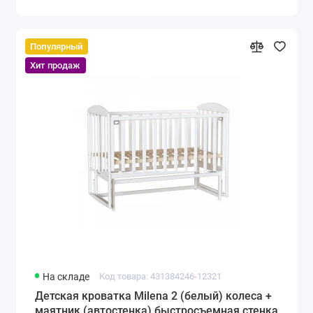
Популярный
Хит продаж
На складе
Код товара: 431384246-12321
Детская кроватка Milena 2 (белый) колеса +
маятник (автостенка) быстросъемная стенка