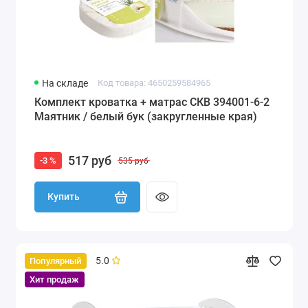
На складе
Код товара: 4650259584965
Комплект кроватка + матрас СКВ 394001-6-2
Маятник / белый бук (закругленные края)
517 руб
-3 %
535 руб
Купить
5.0
Популярный
Хит продаж