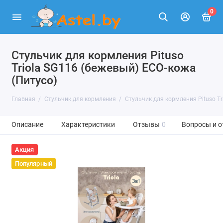
0
Стульчик для кормления Pituso
Triola SG116 (бежевый) ECO-кожа
(Питусо)
Главная
Стульчик для кормления
Стульчик для кормления Pituso Tr
Описание
Характеристики
Отзывы
0
Вопросы и о
Акция
Популярный