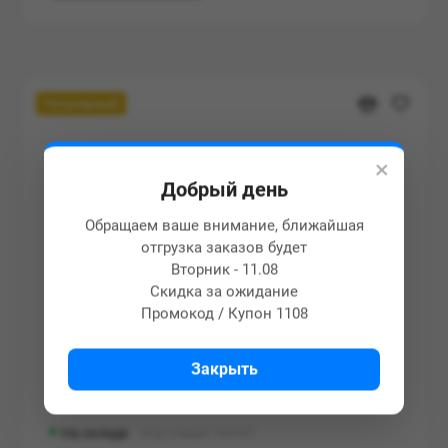
Популярный
×
Добрый день
Обращаем ваше внимание, ближайшая
отгрузка заказов будет
Вторник - 11.08
Скидка за ожидание
Промокод / Купон 1108
Закрыть
На складе
Код товара: 56/007