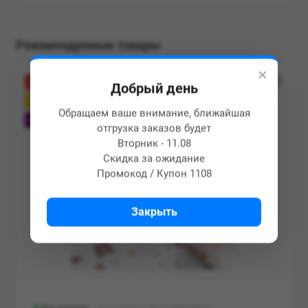
Рекомендуемые товары
×
Акция
Добрый день
Популярный
Обращаем ваше внимание, ближайшая
Хит продаж
отгрузка заказов будет
Вторник - 11.08
Скидка за ожидание
Промокод / Купон 1108
Закрыть