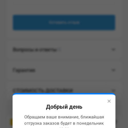
Оставить отзыв
Вопросы и ответы
0
Гарантия
СТОИМОСТЬ ДОСТАВКИ
×
Добрый день
Обращаем ваше внимание, ближайшая
Популярный
отгрузка заказов будет в понедельник